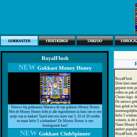
RoyalFlush
NEW
Gokkast Money Honey
RoyalFlush
Deze kast staat
gepaste trots 
rollen en pak d
Choise logo: d
De nieuwe gok
hun geluk te b
Nieuwe bij gokkasten Marawa de top gokkast Money Honey
inzetmogelijkh
Met de Money Honey hebt je alle ingredienten in huis om er een
liefst 5 winba
potje van te maken! Speel met een inzet van 5, 10 of 20 credits
winnen, is dit
en maar liefst 5 winbanken! De Money Honey is een
Naast Money H
honingzoete kast!
andere populai
NEW
Gokkast ClubSpinner
RoyalFlush, di